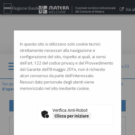
Regione Basilicata
Vai al
sito:
www.comune.matera.it
In questo sito si utilizzano solo cookie tecnici
strettamente necessari alla navigazione e
configurazione del sito, rispetto ai quali, ai sensi
dell'art. 122 del codice privacy e del Provvedimento
10/08/2026 14:33
del Garante dell'8 maggio 2014, non è richiesto
alcun consenso da parte dell'interessato.
Nessun dato personale degli utenti viene
Sei qui:
Home
»
Procedure d'appalto e contratti
»
Varianti in corso
memorizzato nel sito mediante cookie.
d'opera
Varianti in corso d'opera
Verifica Anti-Robot
Criteri di ricerca
Clicca per iniziare
Stazione
appaltante :