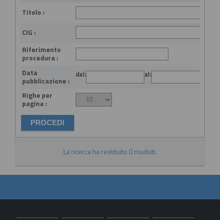
Titolo :
CIG :
Riferimento
procedura :
Data
dal:
al:
(gg
pubblicazione :
Righe per
pagina :
La ricerca ha restituito 0 risultati.